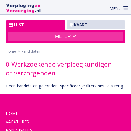
MENU
LIJST
KAART
FILTER
Home
> kandidaten
0 Werkzoekende verpleegkundigen
of verzorgenden
Geen kandidaten gevonden, specificeer je filters niet te streng.
HOME
VACATURES
KANDIDATEN