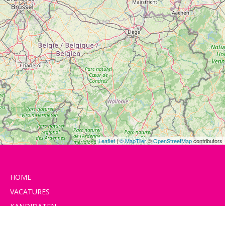
Leaflet
|
© MapTiler
©
OpenStreetMap
contributors
HOME
VACATURES
KANDIDATEN
PRIJZEN