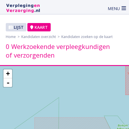
MENU
LIJST
KAART
Home
>
Kandidaten overzicht
> Kandidaten zoeken op de kaart
0 Werkzoekende verpleegkundigen
of verzorgenden
+
-