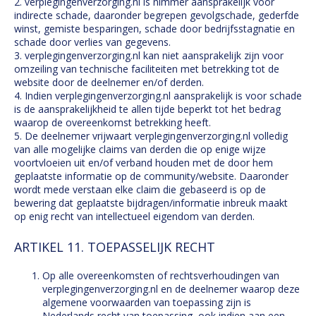
2. verplegingenverzorging.nl is nimmer aansprakelijk voor
indirecte schade, daaronder begrepen gevolgschade, gederfde
winst, gemiste besparingen, schade door bedrijfsstagnatie en
schade door verlies van gegevens.
3. verplegingenverzorging.nl kan niet aansprakelijk zijn voor
omzeiling van technische faciliteiten met betrekking tot de
website door de deelnemer en/of derden.
4. Indien verplegingenverzorging.nl aansprakelijk is voor schade
is de aansprakelijkheid te allen tijde beperkt tot het bedrag
waarop de overeenkomst betrekking heeft.
5. De deelnemer vrijwaart verplegingenverzorging.nl volledig
van alle mogelijke claims van derden die op enige wijze
voortvloeien uit en/of verband houden met de door hem
geplaatste informatie op de community/website. Daaronder
wordt mede verstaan elke claim die gebaseerd is op de
bewering dat geplaatste bijdragen/informatie inbreuk maakt
op enig recht van intellectueel eigendom van derden.
ARTIKEL 11. TOEPASSELIJK RECHT
Op alle overeenkomsten of rechtsverhoudingen van
verplegingenverzorging.nl en de deelnemer waarop deze
algemene voorwaarden van toepassing zijn is
Nederlands recht van toepassing, ook indien aan een