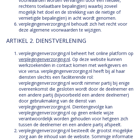
voorwaarden worden vervangen door een nieuwe,
rechtens toelaatbare bepaling(en) waarbij zoveel
mogelijk het doel en de strekking van de nietige of
vernietigde bepaling(en) in acht wordt genomen.
verplegingenverzorging.nl behoudt zich het recht voor
deze algemene voorwaarden te wijzigen.
ARTIKEL 2. DIENSTVERLENING
verplegingenverzorging.nl beheert het online platform op
verplegingenverzorging.nl
. Op deze website kunnen
werkzoekenden in contact komen met werkgevers en
vice versa. verplegingenverzorging.nl heeft bij al haar
diensten slechts een faciliterende rol:
verplegingenverzorging.nl wordt nimmer partij bij enige
overeenkomst die gesloten wordt door de deelnemer en
een andere partij (bijvoorbeeld een andere deelnemer)
door gebruikmaking van de dienst van
verplegingenverzorging.nl. Dientengevolge kan
verplegingenverzorging.nl op geen enkele wijze
verantwoordelijk worden gehouden voor hetgeen zich
tussen de deelnemer en een andere partij afspeelt.
verplegingenverzorging.nl besteedt de grootst mogelijke
zorg aan de inhoud van de website. Sommige informatie