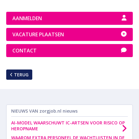
AANMELDEN
VACATURE PLAATSEN
CONTACT
TERUG
NIEUWS VAN
zorgjob.nl nieuws
AI-MODEL WAARSCHUWT IC-ARTSEN VOOR RISICO OP
HEROPNAME
WAAROM EXTRA PERSONEEL DE WACHTLIJSTEN IN DE