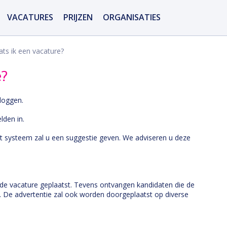
VACATURES
PRIJZEN
ORGANISATIES
ts ik een vacature?
e?
 loggen.
lden in.
Het systeem zal u een suggestie geven. We adviseren u deze
dt de vacature geplaatst. Tevens ontvangen kandidaten die de
. De advertentie zal ook worden doorgeplaatst op diverse