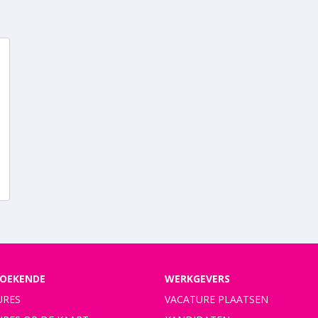
OEKENDE
WERKGEVERS
URES
VACATURE PLAATSEN